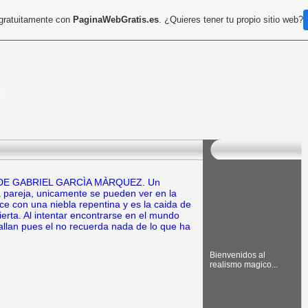
 gratuitamente con
PaginaWebGratis.es
. ¿Quieres tener tu propio sitio web?
 DE GABRIEL GARCÌA MÀRQUEZ. Un
 pareja, unicamente se pueden ver en la
ce con una niebla repentina y es la caida de
erta. Al intentar encontrarse en el mundo
 fallan pues el no recuerda nada de lo que ha
Bienvenidos al
realismo magico...